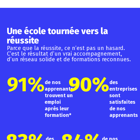
Construction
de
analyse
commerciale.
responsables.
avocat
responsable,
biens
stratégique.
Stratégie,
Développement,
?
rénovation
et
management
systèmes
Nous
et
développemen
et
et
vous
Une école tournée vers la
outils
immobilier.
relation
éco-
préparerons
réussite
numériques.
client.
conception.
à
Parce que la réussite, ce n’est pas un hasard.
l’examen
C’est le résultat d’un vrai accompagnement,
d’un réseau solide et de formations reconnues.
d’accès
au
CRFPA.
91
%
90
%
de nos
des
apprenants
entreprises
trouvent un
sont
emploi
satisfaites
après leur
de nos
formation*
apprenants
des
de nos