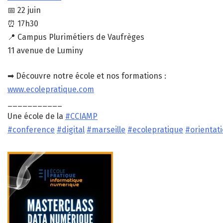
📅 22 juin
⏰ 17h30
📍 Campus Plurimétiers de Vaufrèges
11 avenue de Luminy
➡ Découvre notre école et nos formations :
www.ecolepratique.com
___________
Une école de la
#CCIAMP
#conference
#digital
#marseille
#ecolepratique
#orientat