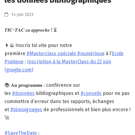
les données bibliographiques
14 juin 2023
𝑻𝑰𝑪-𝑻𝑨𝑪 𝒄𝒂 𝒂𝒑𝒑𝒓𝒐𝒄𝒉𝒆 ! ⏳
👩‍💻 Inscris toi vite pour notre
première
#Masterclass spéciale #numérique
à l’
Ecole
Pratique
:
Inscription à la MasterClass du 22 juin
(google.com)
📚 𝐀𝐮 𝐩𝐫𝐨𝐠𝐫𝐚𝐦𝐦𝐞 : conférence sur
les
#données
bibliographiques et
#conseils
pour ne pas
commettre d’erreur dans tes rapports, échanges
et
#témoignages
de professionnels et bien plus encore !
🚀
#SaveTheDate
: