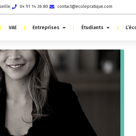
seille
04 91 14 26 80
contact@ecolepratique.com
VAE
Entreprises
Étudiants
L’éc