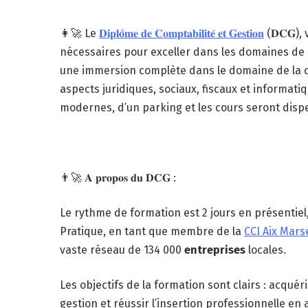
👩‍🚀 Le
𝐃𝐢𝐩𝐥𝐨̂𝐦𝐞 𝐝𝐞 𝐂𝐨𝐦𝐩𝐭𝐚𝐛𝐢𝐥𝐢𝐭𝐞́ 𝐞𝐭 𝐆𝐞𝐬𝐭𝐢𝐨𝐧
(𝐃𝐂𝐆),
nécessaires pour exceller dans les domaines de
une immersion complète dans le domaine de la co
aspects juridiques, sociaux, fiscaux et informati
modernes, d’un parking et les cours seront dis
👨‍🚀 𝐀 𝐩𝐫𝐨𝐩𝐨𝐬 𝐝𝐮 𝐃𝐂𝐆 :
Le rythme de formation est 2 jours en présentiel,
Pratique, en tant que membre de la
CCI Aix Mars
vaste réseau de 134 000
entreprises
locales.
Les objectifs de la formation sont clairs : acqu
gestion et réussir l’insertion professionnelle en a