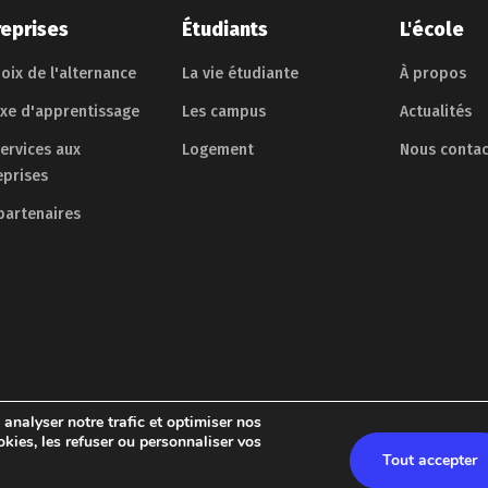
reprises
Étudiants
L'école
oix de l'alternance
La vie étudiante
À propos
axe d'apprentissage
Les campus
Actualités
services aux
Logement
Nous contac
eprises
partenaires
 analyser notre trafic et optimiser nos
kies, les refuser ou personnaliser vos
2026 – École Pratique – Tous droits réservés
Tout accepter