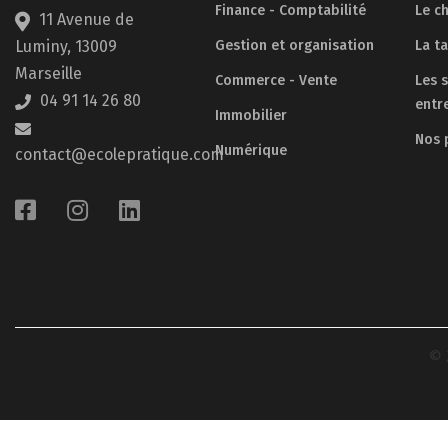
Finance - Comptabilité
Le ch
11 Avenue de
Luminy, 13009
Gestion et organisation
La t
Marseille
Commerce - Vente
Les 
04 91 14 26 80
entr
Immobilier
Nos 
Numérique
contact@ecolepratique.com
© 