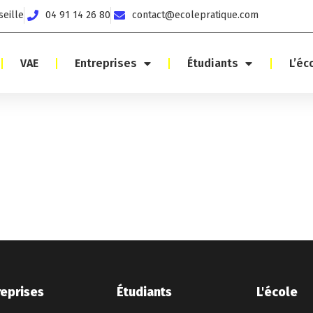
seille
04 91 14 26 80
contact@ecolepratique.com
VAE
Entreprises
Étudiants
L’éc
reprises
Étudiants
L'école