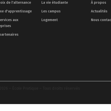
oix de l'alternance
La vie étudiante
À propos
axe d'apprentissage
Les campus
Actualités
services aux
Logement
Nous contac
eprises
partenaires
2026 – École Pratique – Tous droits réservés