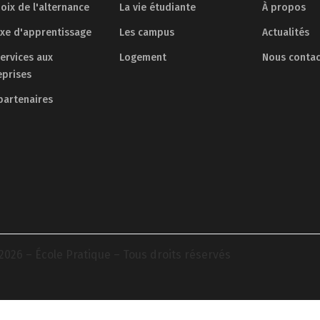
oix de l'alternance
La vie étudiante
À propos
axe d'apprentissage
Les campus
Actualités
services aux
Logement
Nous contac
eprises
partenaires
2026 – École Pratique – Tous droits réservés