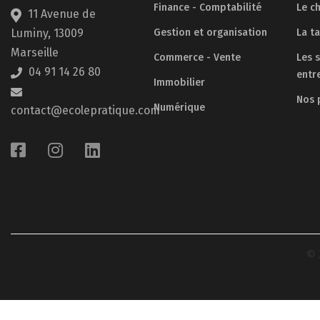
Finance - Comptabilité
Le ch
11 Avenue de
Luminy, 13009
Gestion et organisation
La t
Marseille
Commerce - Vente
Les 
04 91 14 26 80
entr
Immobilier
Nos 
Numérique
contact@ecolepratique.com
© 