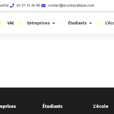
seille
04 91 14 26 80
contact@ecolepratique.com
VAE
Entreprises
Étudiants
L’éc
reprises
Étudiants
L'école