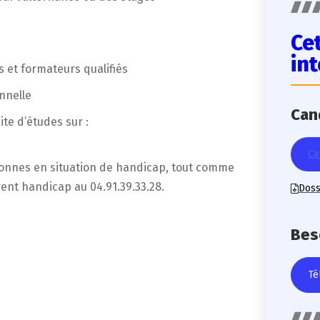
Ce
in
 et formateurs qualifiés
nnelle
Can
ite d’études sur :
Ca
rsonnes en situation de handicap, tout comme
rent handicap au 04.91.39.33.28.
Doss
Beso
Té