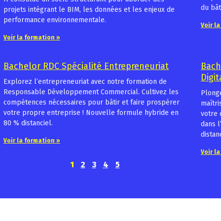
du bât
projets intégrant le BIM, les données et les enjeux de
performance environnementale.
Voir l
Voir la formation »
Bachelor RDC Spécialité Entrepreneuriat
Bach
Digit
Explorez l’entrepreneuriat avec notre formation de
Responsable Développement Commercial. Cultivez les
Plonge
compétences nécessaires pour bâtir et faire prospérer
maîtri
votre propre entreprise ! Nouvelle formule hybride en
votre 
80 % distanciel.
dans l
distanc
Voir la formation »
Voir l
1
2
3
4
5