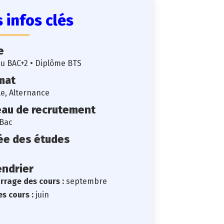
 infos clés
e
u BAC+2 • Diplôme BTS
mat
ale, Alternance
eau de recrutement
-Bac
ée des études
endrier
rage des cours :
septembre
es cours :
juin