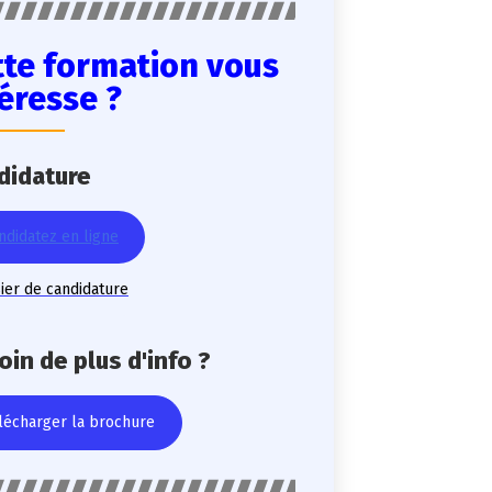
tte formation vous
téresse ?
didature
ndidatez en ligne
ier de candidature
in de plus d'info ?
lécharger la brochure