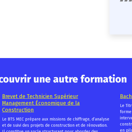
couvrir une autre formation
Brevet de Technicien Supérieur
Bach
Management Économique de la
Le Tit
Construction
forme 
interv
Le BTS MEC prépare aux missions de chiffrage, d’analyse
constr
et de suivi des projets de construction et de rénovation.
en pil
Il constitue un socle structurant pour aborder des