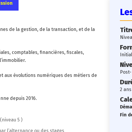
ssion
Les
Titr
s de la gestion, de la transaction, et de la
Nivea
For
les, comptables, financières, fiscales,
Initi
’immobilier.
Niv
Post
t aux évolutions numériques des métiers de
Dur
2 ans
enne depuis 2016.
Cal
Démar
Fin d
(niveau 5 )
ar l’alternance ou des stages