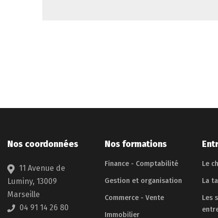
Nos coordonnées
Nos formations
Ent
Finance - Comptabilité
Le ch
11 Avenue de
Luminy, 13009
Gestion et organisation
La t
Marseille
Commerce - Vente
Les 
04 91 14 26 80
entr
Immobilier