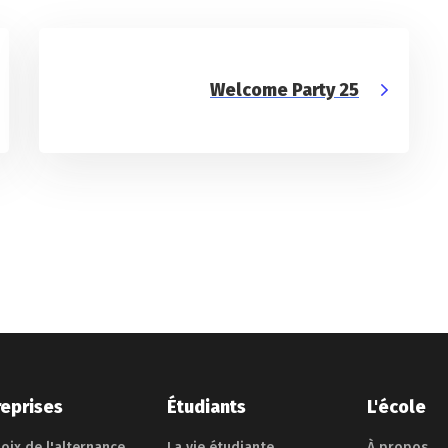
Welcome Party 25
reprises
Étudiants
L'école
oix de l'alternance
La vie étudiante
À propos